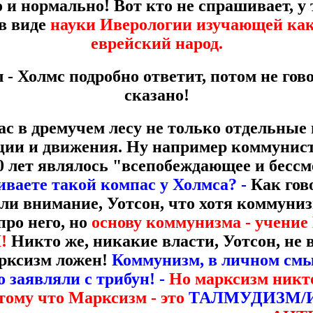
 и нормально! Вот кто не спрашивает, у
 в виде
науки Иверологии изучающей как
еврейский народ.
 - Холмс подробно ответит, потом не гово
сказано!
 в дремучем лесу не только отдельные 
ции и движения. Ну например коммунис
0 лет являлось "всепобеждающее и бессм
ваете такой компас у Холмса? -
Как гов
ли внимание, Уотсон, что хотя коммуниз
про него, но
основу коммунизма - учение
!
Никто же, никакие власти, Уотсон, не
арксизм ложен!
Коммунизм, в личном смы
о заявляли с трибун! -
Но марксизм никто
отому что Марксизм - это
ТАЛМУДИЗМ/