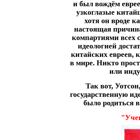
и был вождём еврее
узкоглазые китайц
хотя он вроде к
настоящая причина
компартиями всех ст
идеологией достат
китайских евреев, 
в мире. Никто прост
или инду
Так вот, Уотсо
государственную иде
было родиться в
"Учен