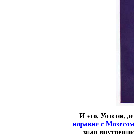
И это, Уотсон, д
наравне с Мозесо
зная внутренню