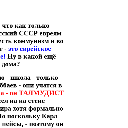
 что как только
русский СССР евреям
 есть коммунизм и во
т -
это еврейское
е!
Ну в какой ещё
 дома?
о - школа - только
ббаев - они учатся в
кса - он ТАЛМУДИСТ
ел на на стене
мира хотя формально
Но поскольку Карл
пейсы, - поэтому он