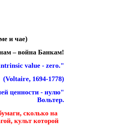
ме и чае)
ам – война Банкам!
ntrinsic value - zero."
(Voltaire, 1694-1778)
ей ценности - нулю"
Вольтер.
умаги, сколько на
агой, культ которой