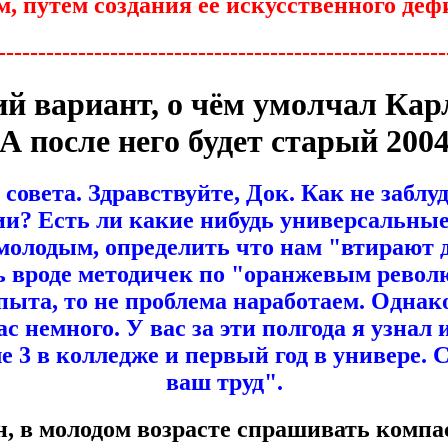
, путём создания её искусственного деф
--------------------------------------------------------
й вариант, о чём умолчал Кар
 А после него будет старый 2004
совета. Здравствуйте, Док. Как не заблуд
и? Есть ли какие нибудь универсальны
 молодым, определить что нам "втирают 
 вроде методичек по "оранжевым револ
пыта, то не проблема наработаем. Однак
ас немного. У вас за эти полгода я узнал
ле 3 в колледже и первый год в универе. 
ваш труд".
н, в молодом возрасте спрашивать компа