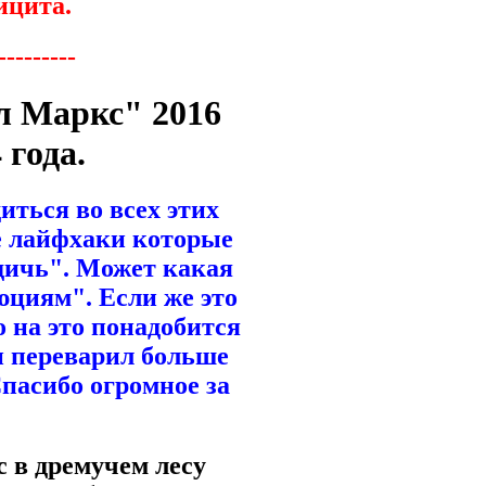
ицита.
---------
л Маркс" 2016
 года.
иться во всех этих
е лайфхаки которые
дичь". Может какая
юциям". Если же это
о на это понадобится
 и переварил больше
Спасибо огромное за
с в дремучем лесу