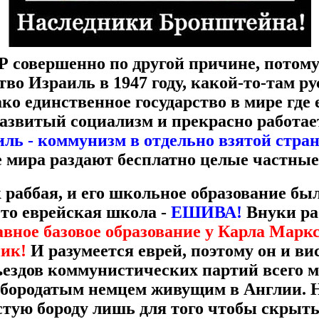
совершенно по другой причине, потому
тво Израиль в 1947 году, какой-то-там 
ко единственное государство в мире где
развитый социализм и прекрасно работае
иль - коммунизм в отдельно взятой стран
е мира раздают бесплатно целые частные
 раббая, и его школьное образование был
то еврейская школа -
ЕШИВА!
Внуки ра
авное базовое образование у Карла Мар
ник!
И разумеется еврей, поэтому он и вис
ъездов коммунистических партий всего 
 бородатым немцем живущим в Англии. 
тую бороду лишь для того чтобы скрыть 