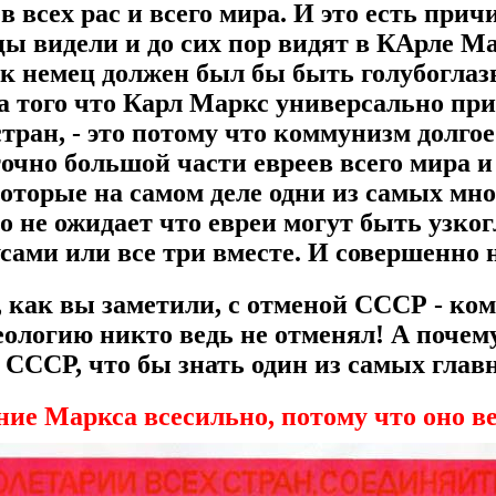
в всех рас и всего мира. И это есть прич
ы видели и до сих пор видят в КАрле Ма
ак немец должен был бы быть голубогла
 того что Карл Маркс универсально пр
ран, - это потому что коммунизм долгое
очно большой части евреев всего мира и 
которые на самом деле одни из самых мн
о не ожидает что евреи могут быть узк
сами или все три вместе. И совершенно 
н, как вы заметили, с отменой СССР - ко
ологию никто ведь не отменял! А почем
 СССР, что бы знать один из самых главн
ие Маркса всесильно, потому что оно в