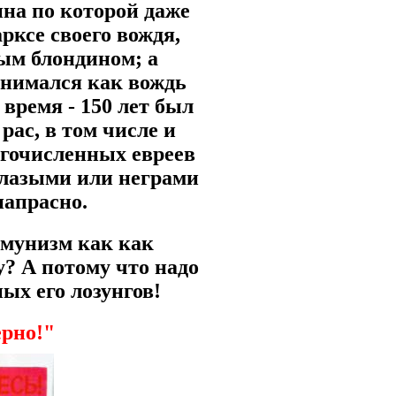
ина по которой даже
рксе своего вождя,
зым блондином; а
инимался как вождь
 время - 150 лет был
рас, в том числе и
огочисленных евреев
оглазыми или неграми
напрасно.
ммунизм как как
у? А потому что надо
ых его лозунгов!
ерно!"