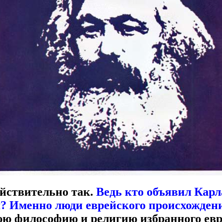
ействительно так.
Ведь кто объявил Кар
м? Именно люди еврейского происхожден
ю философию и религию избранного евр