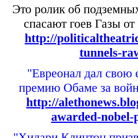
Это ролик об подземных
спасают гоев Газы от
http://politicaltheatr
tunnels-raw
"Евреонал дал свою
премию Обаме за войн
http://alethonews.bl
awarded-nobel-p
"Хилари Клинтон призв