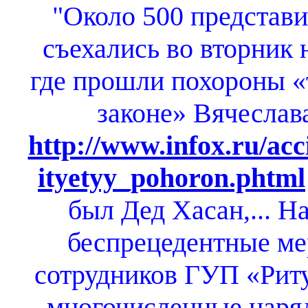
"Около 500 представ
съехались во вторник 
где прошли похороны «т
законе» Вячеслав
http://www.infox.ru/acc
ityetyy_pohoron.phtml
был Дед Хасан,... 
беспрецедентные ме
сотрудников ГУП «Рит
многочисленные наря