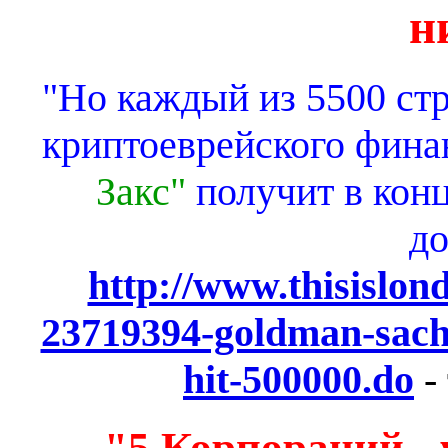
н
"Но каждый из 5500 ст
криптоеврейского фина
Закс"
получит в кон
до
http://www.thisislond
23719394-goldman-sach
hit-500000.do
-
"5 Корпораций 