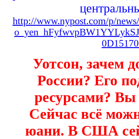
центральны
http://www.nypost.com/p/news/b
o_yen_hFyfwvpBW1YYLykSJ
0D15170
Уотсон, зачем 
России? Его п
ресурсами? Вы 
Сейчас всё можн
юани. В США сей