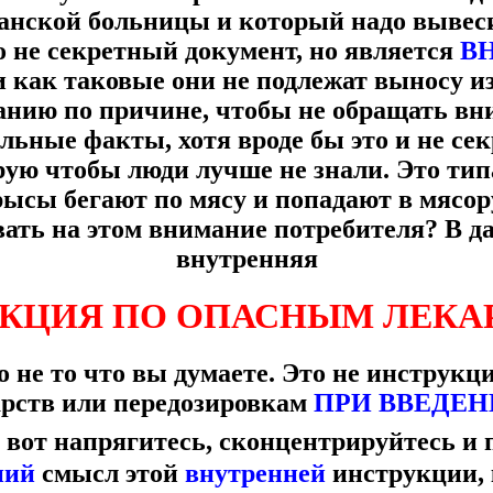
анской больницы и который надо вывеси
о не секретный документ, но является
В
 и как таковые они не подлежат выносу и
анию по причине, чтобы не обращать вн
льные факты, хотя вроде бы это и не се
рую чтобы люди лучше не знали. Это тип
ысы бегают по мясу и попадают в мясору
вать на этом внимание потребителя?
В д
внутренняя
КЦИЯ ПО ОПАСНЫМ ЛЕКА
то не то что вы думаете. Это не инструк
арств или передозировкам
ПРИ ВВЕДЕН
 вот напрягитесь, сконцентрируйтесь и 
ний
смысл этой
внутренней
инструкции, 