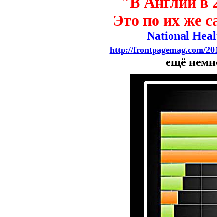
"В Англии в 
Это по их же
National Healt
http://frontpagemag.com/201
ещё немн