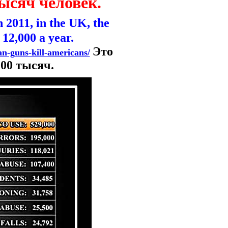
ысяч человек.
n 2011, in the UK, the
 12,000 a year.
Это
an-guns-kill-americans/
00 тысяч.