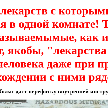
лекарств с которым
я в одной комнате!
Т
называемымые, как и
, якобы, "лекарства
человека даже при п
хождении с ними ряд
олмс даст перефотку внутренней инстр