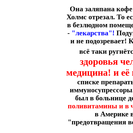
Она заляпана кофе 
Холмс отрезал. То е
в безлюдном помещ
-
"лекарства"!
Поду
и не подозревает! 
всё таки ругнёт
здоровья че
медицина! и е
списке препараты
иммуносупрессоры. 
был в больнице до
поливитамины и в ч
в Америке 
"предотвращения в