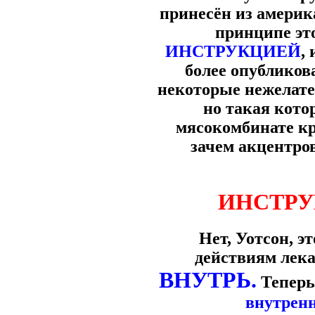
принесён из америк
принципе эт
ИНСТРУКЦИЕЙ
,
более опубликов
некоторые нежелате
но такая кото
мясокомбинате кр
зачем акцентро
ИНСТРУ
Нет, Уотсон, э
действиям лек
ВНУТРЬ.
Теперь
внутрен