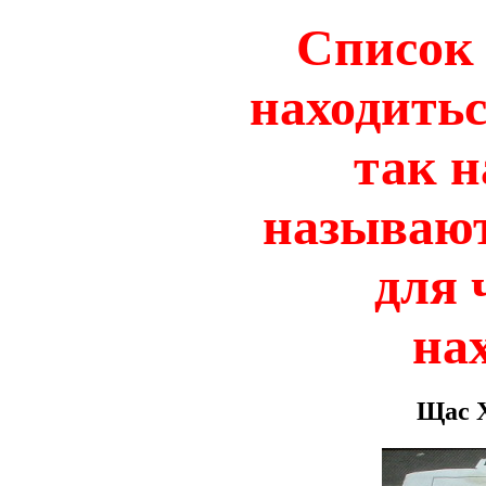
Список 
находитьс
так 
называют
для 
на
Щас Х