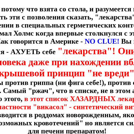
потому что взята со стола, и разумеетс
сть эти с позволения сказать, "лекарств
ении в специальных герметических конт
мал Холмс когда впервые столкнулся с эт
Как говорится в Америке -
NO CLUE!
Вы 
"лекарства"! Он
ся - АХУЕТЬ себе
ловека даже при нахождении вб
ё крышевой принцип "не вреди
 против гриппа (ни фига себе!), против 
Самый "ржач", что в списке, не в этом 
 этого,
в этот список ХАЗАРДНЫХ лекар
астности "викасол" - синтетический ви
вводится в роддомах новорожденным, яко
озможных кровотечений" но является с
для печени препаратом!