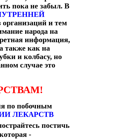
ть пока не забыл. В
НУТРЕННЕЙ
з организаций и тем
имание народа на
кретная информация,
а также как на
бки и колбасу, но
анном случае это
РСТВАМ!
ция по побочным
ИИ ЛЕКАРСТВ
пострайтесь постичь
которая -