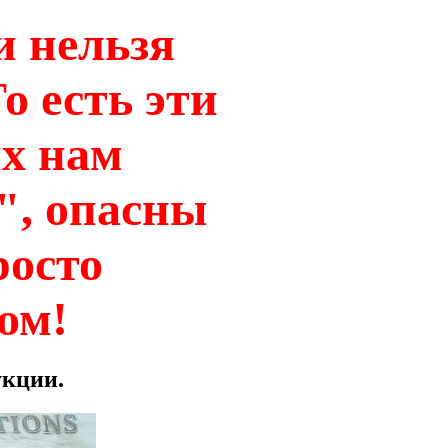
и нельзя
о есть эти
х нам
", опасны
росто
ом!
укции.