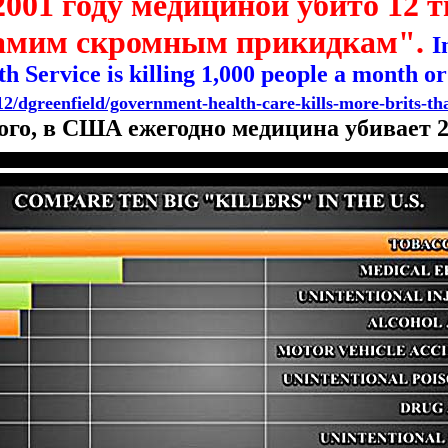
2001 году медициной убито 12 т
 самим скромным прикидкам".
I
h Service is killing 1,000 people a month or
2/dgreenfield/government-health-care-kills-more-brits-th
ого, в США ежегодно медицина убивает 2