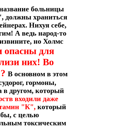
я название больницы
а", должны храниться
ейнерах.
Нихуя себе,
им! А ведь народ-то
извините, но Холмс
и опасны для
лизи них! Во
"?
В основном в этом
судорог, гормоны,
а в другом, который
ств входили даже
тамин "К",
который
бы, с целью
ильным токсическим