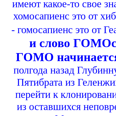
имеют какое-то свое зн
хомосапиенс это от хиб
- гомосапиенс это от Геа
и слово ГОМОс
ГОМО начинаетс
полгода назад Глубинн
Пятибрата из Геленжик
перейти к клонирован
из оставшихся неповр