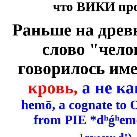
что ВИКИ про
Раньше на древ
слово "чело
говорилось им
кровь,
а не ка
hemō, a cognate to
from PIE *dʰǵʰemo