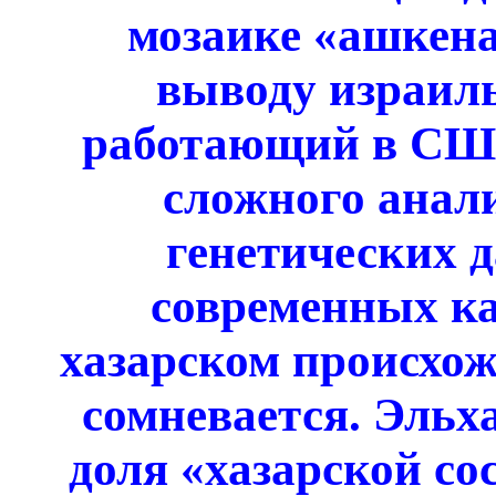
мозаике «ашкена
выводу израиль
работающий в США
сложного анали
генетических 
современных ка
хазарском происхож
сомневается. Эльх
доля «хазарской со