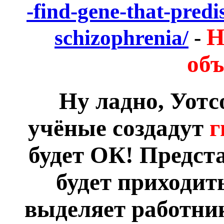
-find-gene-that-predi
Н
schizophrenia/
-
объ
Ну ладно, Уотс
учёные создадут
г
будет ОК! Предста
будет приходить
выделяет работник