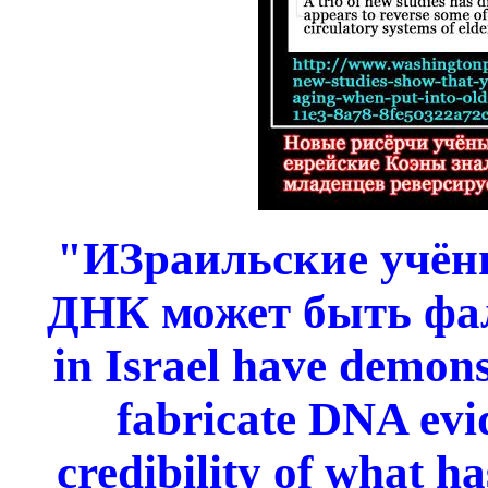
"ИЗраильские учёны
ДНК может быть фал
in Israel have demonst
fabricate DNA evi
credibility of what h