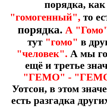
порядка, как
"гомогенный",
то е
порядка.
А "Гомо"
тут
"гомо"
в дру
"человек".
А мы го
ещё и третье зна
"ГЕМО" - "ГЕМ
Уотсон, в этом знач
есть разгадка други