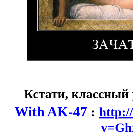
Кстати, классный
With AK-47
:
http:
v=Gh