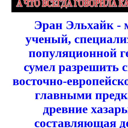
Эран Эльхайк - 
ученый, специали
популяционной ге
сумел разрешить 
восточно-европейско
главными предк
древние хазары
составляющая д