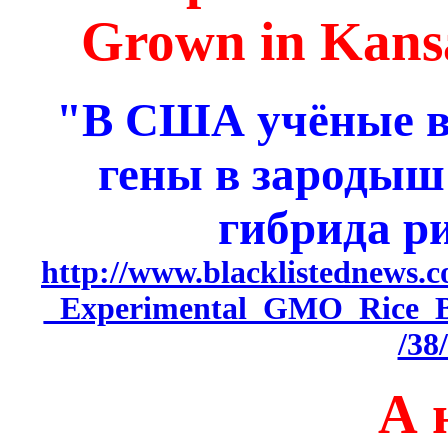
Grown in Kansa
"В США учёные в
гены в зародыш
гибрида ри
http://www.blacklistednews
_Experimental_GMO_Rice_B
/38
А 