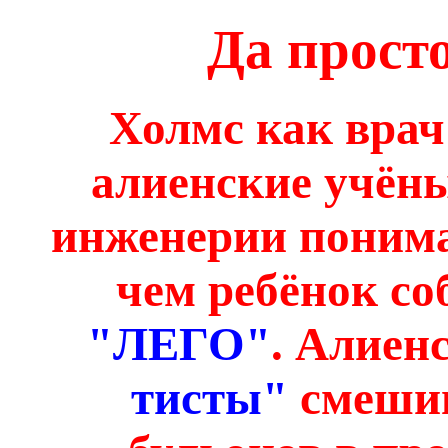
Да прост
Холмс как врач
алиенские учёны
инженерии понима
чем ребёнок с
"ЛЕГО"
. Алиен
тисты"
смешив