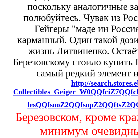
поскольку аналогичные за
полюбуйтесь. Чувак из Рос
Гейгеры "маде ин Россия
карманный. Один такой дози
жизнь Литвиненко. Остаёт
Березовскому стоило купить П
самый редкий элемент на
http://search.stores
Collectibles_Geiger_W0QQfciZ7QQfc
lesQQfsooZ2QQfsopZ2QQftsZ2QQ
Березовском, кроме кра
минимум очевидных