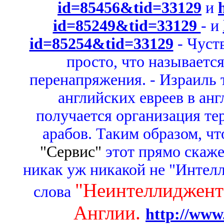
id=85456&tid=33129
и
id=85249&tid=33129
- и
id=85254&tid=33129
- Чуст
просто, что называется
перенапряжения. - Израиль 
английских евреев в ан
получается организация те
арабов. Таким образом, ч
"Сервис"
этот прямо скаж
никак уж никакой не "Интелл
"Неинтеллиджент 
слова
Англии.
http://www.