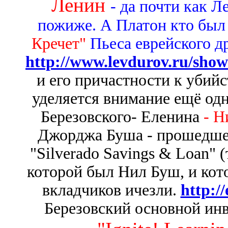
Ленин
- да почти как Л
пожиже. А Платон кто был 
Кречет"
Пьеса еврейского д
http://www.levdurov.ru/sho
и его причастности к убий
уделяется внимание ещё од
Березовского- Еленина
- Н
Джорджа Буша - прошедше
"Silverado Savings & Loan"
которой был Нил Буш, и кото
вкладчиков ичезли.
http:/
Березовский основной ин