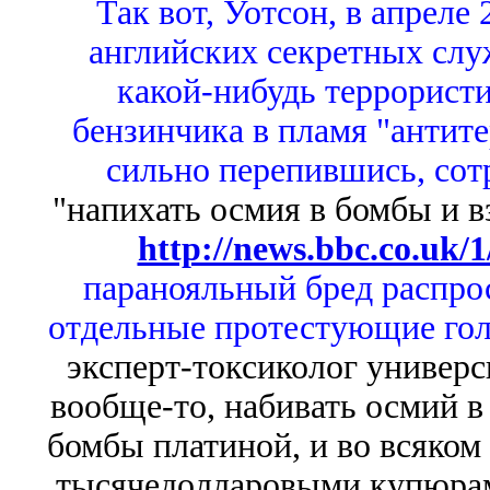
Так вот, Уотсон, в апреле 2
английских секретных служ
какой-нибудь террористи
бензинчика в пламя "антит
сильно перепившись, сот
"напихать осмия в бомбы и в
http://news.bbc.co.uk/
паранояльный бред распро
отдельные протестующие гол
эксперт-токсиколог универси
вообще-то, набивать осмий в
бомбы платиной, и во всяком
тысячедолларовыми купюрам