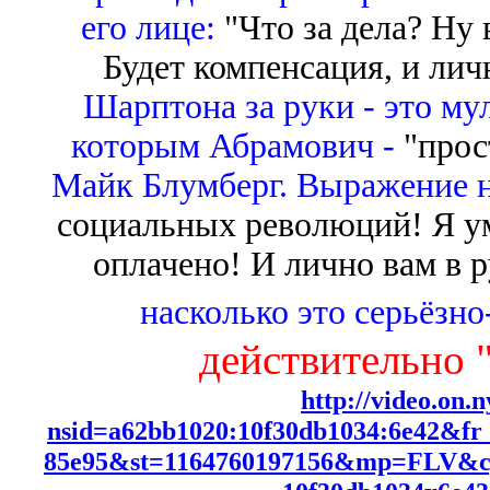
его лице:
"Что за дела? Ну 
Будет компенсация, и ли
Шарптона за руки - это му
которым Абрамович -
"прос
Майк Блумберг. Выражение н
социальных революций! Я у
оплачено!
И лично вам в 
насколько это серьёзно
"
действительно
http://video.on.
nsid=a62bb1020:10f30db1034:6e42&fr
85e95&st=1164760197156&mp=FLV&cp