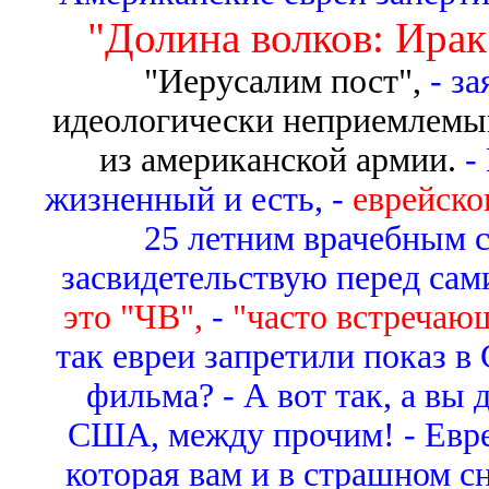
"Долина волков: Ирак
"Иерусалим пост",
- за
идеологически неприемлемый
из американской армии.
- 
жизненный и есть, -
еврейско
25 летним врачебным с
засвидетельствую перед сами
это "ЧВ",
-
"часто встречаю
так евреи запретили показ 
фильма? - А вот так, а вы 
США, между прочим! - Еврей
которая вам и в страшном сн