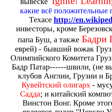
"Ignite! Learnin
вывеске
какие всё положительные
Техасе
http://en.wikipe
инвесторы, кроме Березовско
Бадри 
папа Буш, а также
еврей) - бывший вожак Груз
Олимпийского Комитета Груз
Бадр Патар------швили, (не 
клубов Англии, Грузии и Бр
Кувейтский олигарх
- мус
Садда
; и китайский компю
Винстон Вонг. Кроме это
является лидер "Церкви У