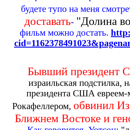
будете тупо на меня смотрет
доставать
"Долина в
-
фильм можно достать.
http
cid=1162378491023&pagen
Бывший президент 
израильская подстилка, н
президента США евреем-
обвинил Из
Рокафеллером,
Ближнем Востоке и ген
Как говорится, Уотсон:
"д