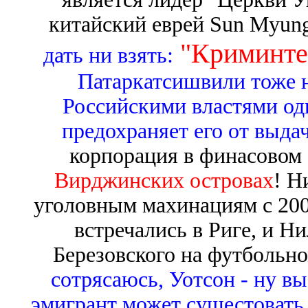
китайский еврей Sun Myun
"Криминтер
дать ни взять:
Патаркатсишвили тоже н
Российскими властями одн
предохраняет его от выда
корпорация в финасовом
Вирджинских островах
! Н
уголовным махинациям с 2003
встречались в Риге, и Н
Березовского на футбольно
сотрясаюсь, Уотсон - ну вы
эмигрант может сущестовать в