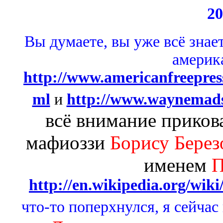
20
Вы думаете, вы уже всё знае
америка
http://www.americanfreepres
ml
и
http://www.waynemads
всё внимание приков
мафиоззи
Борису Берез
именем
П
http://en.wikipedia.org/wik
что-то поперхнулся, я сейчас