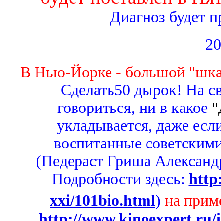
Диагноз будет п
20
В Нью-Йорке - большой "шк
Сделать50 дырок! На сва
говориться, ни в какое
"
укладывается, даже есл
воспитанные советским
(Педераст Гриша Александр
Подробности здесь:
http
xxi/101bio.html
)
на прим
http://www.kinoexpert.r