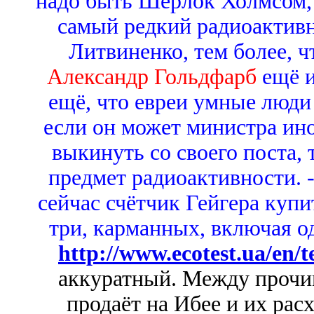
надо быть Шерлок Холмсом, 
самый редкий радиоактивн
Литвиненко, тем более, ч
Александр Гольдфарб
ещё 
ещё, что евреи умные люди 
если он может министра ин
выкинуть со своего поста, 
предмет радиоактивности. -
сейчас счётчик Гейгера купит
три, карманных, включая од
http://www.ecotest.ua/en/t
аккуратный. Между прочим
продаёт на Ибее и их рас