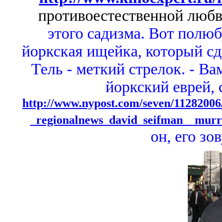
противоестественной любв
этого садизма. Вот полюб
йоркская ищейка, который сд
Тель - меткий стрелок. - Ва
йоркский еврей, 
http://www.nypost.com/seven/11282006
_regionalnews_david_seifman__murr
он, его зо