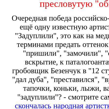
пресловутую "об
Очередная победа российско
ещё одну известную арти
"Задуплили", это как на м
терминами предать оттенок
"пришили", "замочили", "о
вскрытие, к паталогоанта
гробовщик Безенчук в "12 с
"дал дуба", "преставился", "
тапочки, коньки, лыжи, ва
"задуплили"? - смотрите с
скончалась народная артис