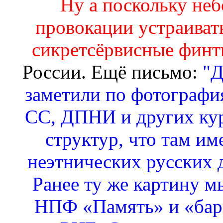
Ну а поскольку неб
провокации устраивать
сикретсёрвисные фин
России. Ещё письмо:
"Д
заметили по фотографи
СС, ДПНИ и других к
структур, что там им
неэтнических русских д
Ранее ту же картину м
НПФ «Память» и «барк