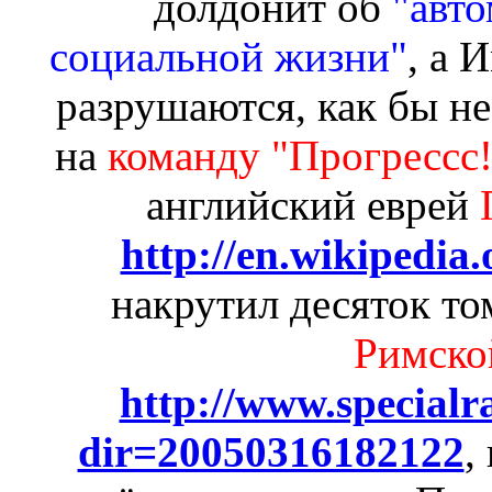
долдонит об
"авто
социальной жизни"
, а 
разрушаются, как бы н
на
команду "Прогрессс!"
английский еврей
http://en.wikipedi
накрутил десяток т
Римско
http://www.specialr
dir=20050316182122
,