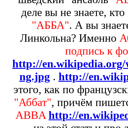
деле вы не знаете, кто
"АББА"
. А вы знает
Линкольна? Именно
А
подпись к фо
http://en.wikipedia.or
ng.jpg
.
http://en.wiki
этого, как по французс
"Аббат"
, причём пишет
ABBA
http://en.wiki
из этой статьи про 