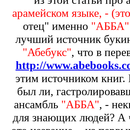
арамейском языке, - (эт
отец" именно
"АББА" 
лучший источник букин
"Абебукс"
, что в пер
http://www.abebooks.c
этим источником книг.
был ли, гастролировав
ансамбль
"АББА"
, - не
для знающих людей? А ч