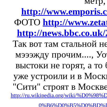
метр,
http://www.emporis.
ФОТО
http://www.zeta
http://news.bbc.co.uk
Так вот там стальной н
мэээжду прочим...., Уо
выстоки не горят, а то
уже устроили и в Москв
"Сити" строят в Москве
http://ru.wikipedia.org/wiki/%
0%B6%D0%B5%D0%BD%D0%