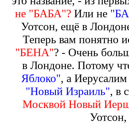
это название, - из перв
не
"БАБА"?
Или не
"БА
Уотсон, ещё в Лондо
Теперь вам понятно и
"БЕНА"
? - Очень бол
в Лондоне. Потому чт
Яблоко"
, а Иерусалим
"Новый Израиль"
, в
Москвой Новый Иерш
Уотсон, 