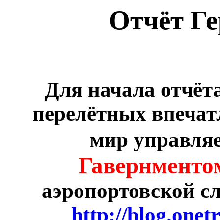
Отчёт Ге
Для начала отчёта
перелётных впечатл
мир управля
Гавернменто
аэропортовской сл
http://blog.one