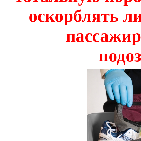
оскорблять л
пассажир
подо