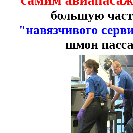
самим авиапасаж
большую част
"навязчивого серв
шмон пасса