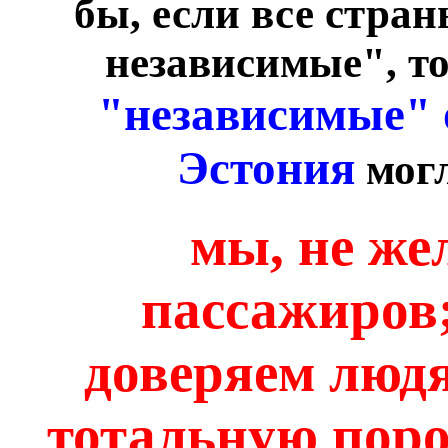
бы, если все стра
независимые", то
"независимые"
Эстония
могл
мы, не же
пассажиров
доверяем людя
тотальную поро