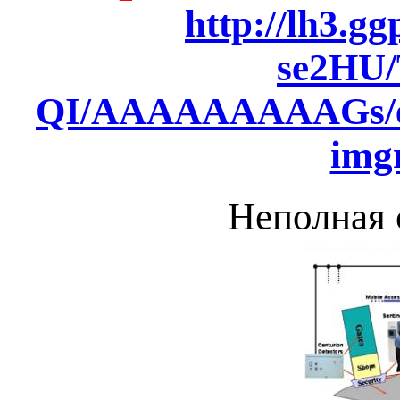
http://lh3.
se2HU
QI/AAAAAAAAAGs/ed
img
Неполная 