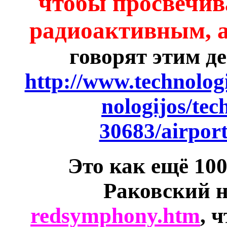
чтобы просвечив
радиоактивным, 
говорят этим д
http://www.technologi
nologijos/tec
30683/airport
Это как ещё 10
Раковский н
redsymphony.htm
, 