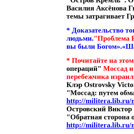
"Остров Кремль". О
Василия Аксёнова Г
темы затрагивает Г
* Доказательство т
людьми.
"Проблема 
вы были Богом».«Ша
* Почитайте на этом
операций"
Моссад и
перебежчика израил
Клэр Ostrovsky Victo
"Моссад: путем обма
http://militera.lib.r
Островский Виктор O
"Обратная сторона 
http://militera.lib.ru