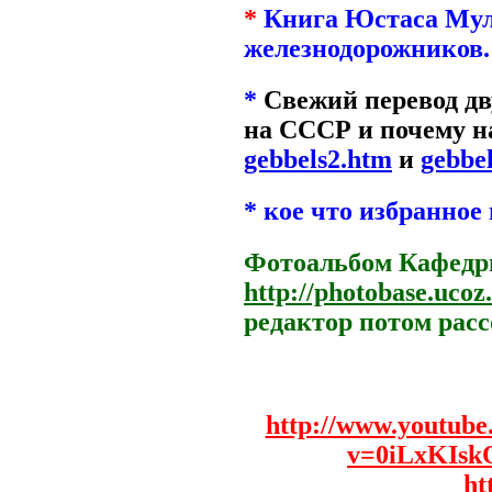
*
Книга Юстаса Му
железнодорожников
*
Свежий перевод дв
на СССР и почему 
gebbels2.htm
и
gebbe
* кое что избранное 
Фотоальбом Кафедры.
http://photobase.ucoz
редактор потом расс
http://www.youtub
v=0iLxKIsk
ht