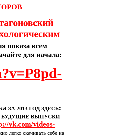
ТОРОВ
тагоновский
хологическим
ля показа всем
чайте для начала:
h?v=P8pd-
ка
:
ЗА 2013 ГОД ЗДЕСЬ
Е БУДУЩИЕ ВЫПУСКИ
p://vk.com/videos-
но легко скачивать себе на