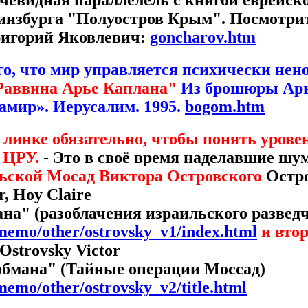
чевидная параллелель с книгой еврейско
инзбурга "Полуостров Крым". Посмотри
ригорий Яковлевич:
goncharov.htm
ого, что мир управляется психически н
Раввина Арье Каплана"
Из брошюры Арь
мир». Иерусалим. 1995.
bogom.htm
 линке обязательно, чтобы понять урове
 ЦРУ.
- Это в своё время наделавшие шу
ьской Мосад Виктора Островского
Остр
r, Hoy Claire
на" (разоблачения израильского развед
u/memo/other/ostrovsky_v1/index.html
и втор
strovsky Victor
обмана" (Тайные операции Моссад)
/memo/other/ostrovsky_v2/title.html