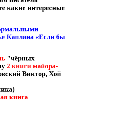
го писателя
те какие интересные
енормальными
е Каплана «Если бы
нь
"чёрных
му
2 книги майора-
овский Виктор, Хой
чика)
ая книга