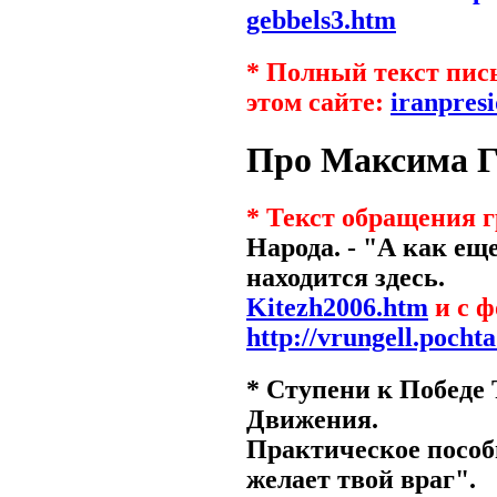
gebbels3.htm
* Полный текст пис
этом сайте:
iranpres
Про Максима 
* Текст обращения 
Народа. - "А как е
находится здесь.
Kitezh2006.htm
и с ф
http://vrungell.pochta
* Ступени к Победе
Движения.
Практическое пособи
желает твой враг".