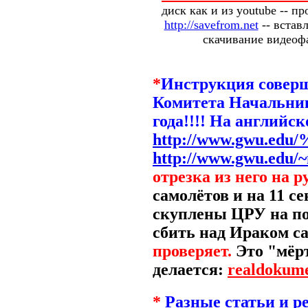
диск как и из youtube -- п
http://savefrom.net
-- встав
скачивание видеофа
*
Инструкция соверш
Комитета Начальник
года!!!! На английс
http://www.gwu.edu/
http://www.gwu.edu/~
отрезка из него на 
самолётов и на 11 с
скуплены ЦРУ на под
сбить над Ираком с
проверяет.
Это "мёр
делается:
realdokum
*
Разные статьи и ре