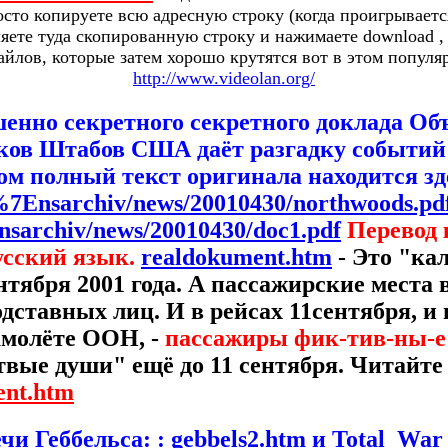
росто копируете всю адресную строку (когда проигрываетс
ляете туда скопированную строку и нажимаете download ,
йлов, которые затем хорошо крутятся вот в этом попул
http://www.videolan.org/
енно секретного секретного доклада Об
ов Штабов США даёт разгадку событий 
ком полный текст оригинала находится зд
%7Ensarchiv/news/20010430/northwoods.pd
nsarchiv/news/20010430/doc1.pdf
Перевод 
русский язык.
realdokument.htm
- Это "ка
ентября 2001 года. А пассажирские места
ставных лиц. И в рейсах 11сентября, и
амолёте ООН, -
пассажиры фик-тив-ны-е!
твые души" ещё до 11 сентября.
Читайте 
ent.htm
чи Геббельса: :
gebbels2.htm
и
Total_War