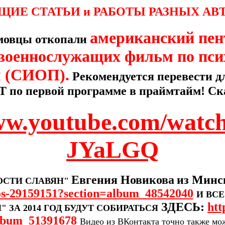
ЩИЕ СТАТЬИ и РАБОТЫ РАЗНЫХ АВ
американский пен
омовцы откопали
 военнослужащих фильм по пси
 (СИОП).
Рекомендуется перевести д
Т по первой программе в праймтайм! Ска
www.youtube.com/watc
JYaLGQ
Евгения Новикова
из Минс
ОСТИ СЛАВЯН"
eos-29159151?section=album_48542040
И ВС
ЗДЕСЬ:
htt
 ЗА 2014 ГОД БУДУТ СОБИРАТЬСЯ
lbum_51391678
Видео из ВКонтакта точно также мож