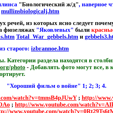
ллинса
"Биологический ж/д"
, наверное ч
.
mullinsbiologicalj.htm
ух речей, из которых ясно следует поче
на фюзеляжах
"Яковлевых"
были
красны
ls.htm
Total_War_gebbels.htm
и
gebbels3.
из старого:
izbrannoe.htm
 Категории раздела находятся в столби
.org/photo
-
Добавлять фото могут все, в
ортирует.
"Хороший фильм о войне" 1; 2; 3; 4.
e.com/watch?v=tmnsB4pJUwY
;
http://www
OAo
;
http://www.youtube.com/watch?v=A
tp://www.youtube.com/watch?v=0Rt29Ts6