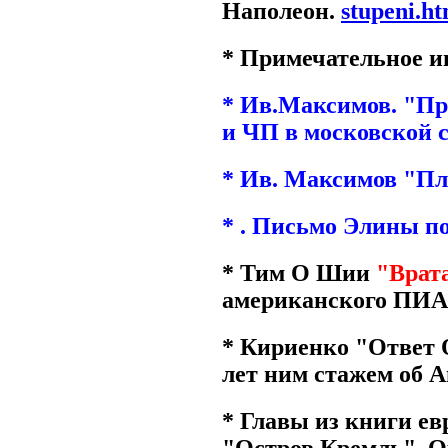
Наполеон.
stupeni.h
* Примечательное и
* Ив.Максимов. "П
и ЧП в московской с
* Ив. Максимов "Пл
* . Письмо Элины по
* Тим О Шии
"Врата
американского ПИ
* Кириенко "Ответ 
лет ним стажем об 
* Главы из книги е