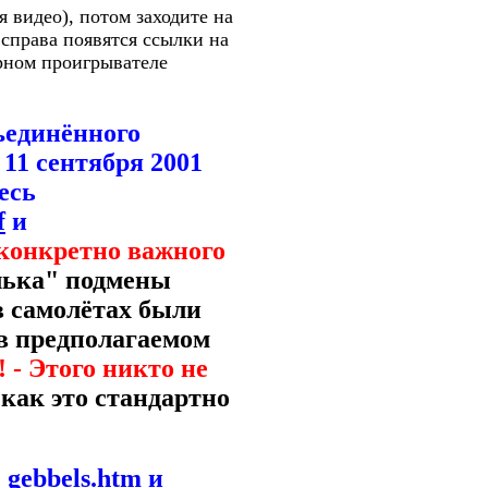
я видео), потом заходите на
 справа появятся ссылки на
ярном проигрывателе
ъединённого
11 сентября 2001
есь
f
и
конкретно важного
лька" подмены
 в самолётах были
 в предполагаемом
 - Этого никто не
как это стандартно
_gebbels.htm
и