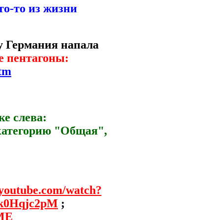
то-то из жизни
му Германия напала
е пентагоны:
htm
ке слева:
 категорию "Общая",
.youtube.com/watch?
Ik0Hqjc2pM
;
tME