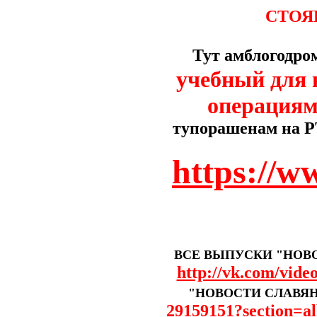
СТОЯ
Тут амблогодр
учебный для
операциям
тупорашенам на Р
https://
ВСЕ ВЫПУСКИ "НОВ
http://vk.com/vid
"НОВОСТИ СЛАВЯН"
29159151?section=a