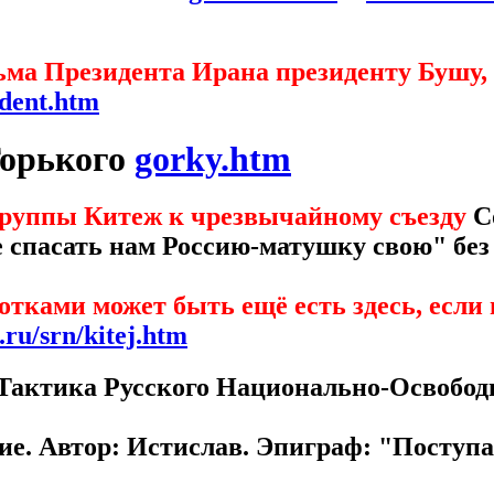
ьма Президента Ирана
президенту Бушу,
ident.htm
Горького
gorky.htm
группы Китеж к чрезвычайному съезду
С
ще спасать нам Россию-матушку свою" бе
отками может быть ещё есть здесь, если 
.ru/srn/kitej.htm
 Тактика Русского Национально-Освобод
е. Автор: Истислав. Эпиграф: "Поступа