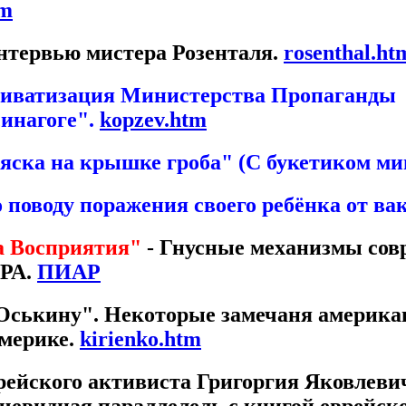
tm
нтервью мистера Розенталя.
rosenthal.ht
риватизация Министерства Пропаганды
инагоге".
kopzev.htm
яска на крышке гроба" (С букетиком м
 поводу поражения своего ребёнка от ва
 Восприятия"
- Гнусные механизмы сов
АРА.
ПИАР
Оськину". Некоторые замечаня американ
Америке.
kirienko.htm
врейского активиста Григоргия Яковлеви