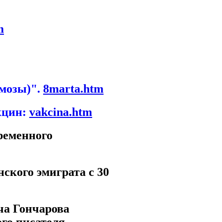
m
имозы)".
8marta.htm
кцин:
vakcina.htm
ременного
ского эмиграта с 30
ча Гончарова