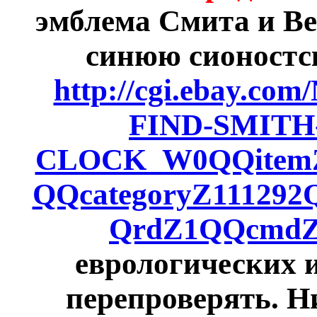
эмблема Смита и Ве
синюю сионостс
http://cgi.ebay.
FIND-SMIT
CLOCK_W0QQitemZ
QQcategoryZ1112
QrdZ1QQcmdZ
еврологических и
перепроверять. Н