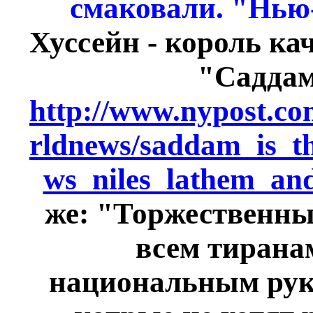
смаковали. "Нью
Хуссейн - король кач
"Саддам
http://www.nypost.c
rldnews/saddam_is_t
ws_niles_lathem_and
же: "Торжественны
всем тиранам
национальным руко