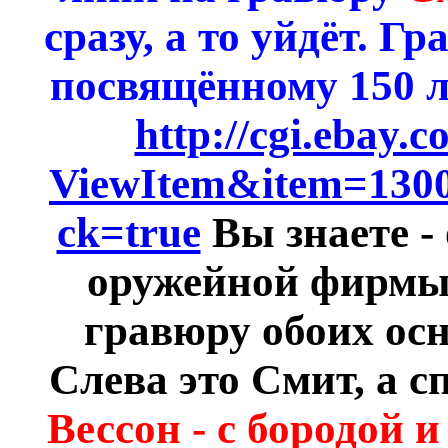
сразу, а то уйдёт.
Гра
посвящённому 150 
http://cgi.ebay.
ViewItem&item=130
ck=true
Вы знаете -
оружейной фирмы.
гравюру обоих осн
Слева это Смит, а с
Вессон - с бородой 