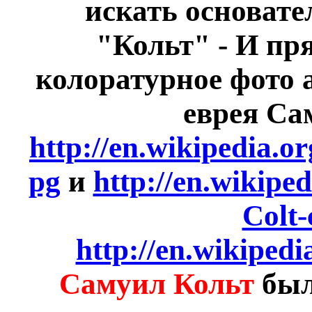
искать основат
"Кольт" - И пр
колоратурное фото 
еврея Са
http://en.wikipedia.o
pg
и
http://en.wikipe
Colt-
http://en.wikiped
Самуил Кольт
был