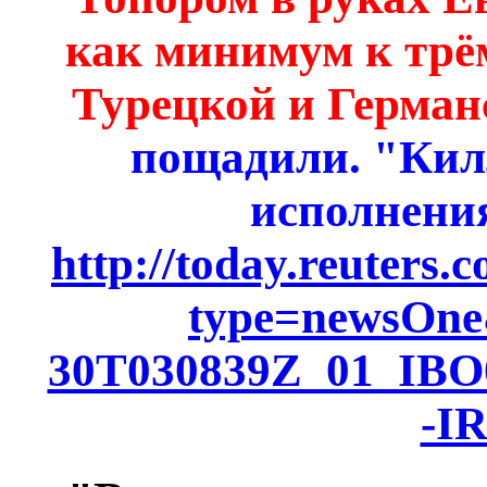
как минимум к трё
Турецкой и Герман
пощадили. "Кил
исполнения
http://today.reuters.
type=newsOne
30T030839Z_01_IB
-I