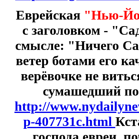
Еврейская
"Нью-Йо
с заголовком - "Са
смысле: "Ничего Сад
ветер ботами его ка
верёвочке не виться
сумашедший пов
http://www.nydailyne
p-407731c.html
Кст
господа евреи, п