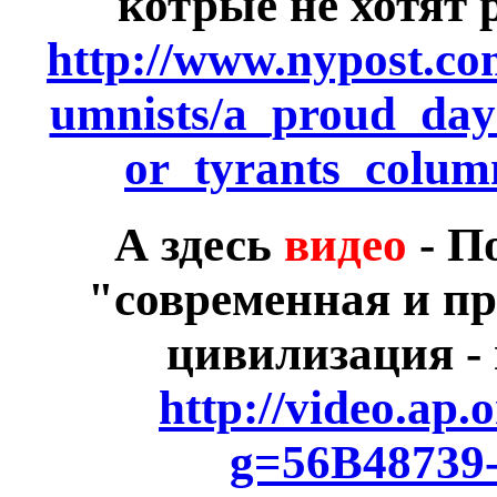
котрые не хотят 
http://www.nypost.co
umnists/a_proud_day
or_tyrants_colum
А здесь
видео
- П
"современная и пр
цивилизация -
http://video.ap.
g=56B48739-